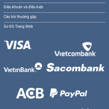
Điều khoản và điều kiện
Câu hỏi thường gặp
Sơ Đồ Trang Web