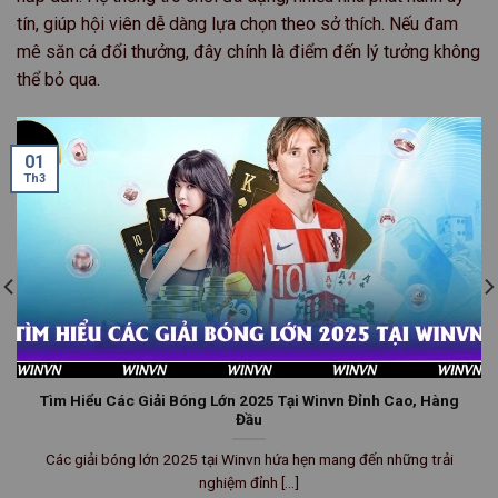
tín, giúp hội viên dễ dàng lựa chọn theo sở thích. Nếu đam
mê săn cá đổi thưởng, đây chính là điểm đến lý tưởng không
thể bỏ qua.
01
Th3
Tìm Hiểu Các Giải Bóng Lớn 2025 Tại Winvn Đỉnh Cao, Hàng
Đầu
Các giải bóng lớn 2025 tại Winvn hứa hẹn mang đến những trải
nghiệm đỉnh [...]