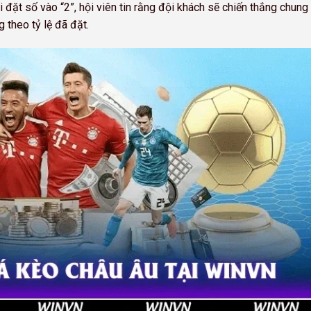
i đặt số vào “2”, hội viên tin rằng đội khách sẽ chiến thắng chung
 theo tỷ lệ đã đặt.