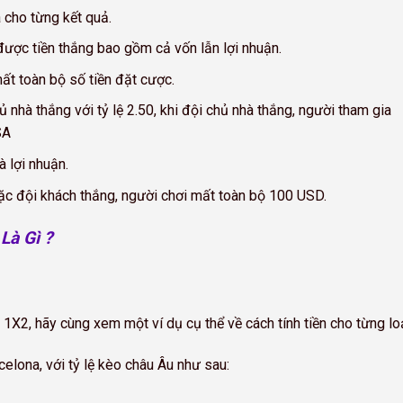
 cho từng kết quả.
được tiền thắng bao gồm cả vốn lẫn lợi nhuận.
ất toàn bộ số tiền đặt cược.
nhà thắng với tỷ lệ 2.50, khi đội chủ nhà thắng, người tham gia
SA
 lợi nhuận.
oặc đội khách thắng, người chơi mất toàn bộ 100 USD.
Là Gì ?
i 1X2, hãy cùng xem một ví dụ cụ thể về cách tính tiền cho từng loạ
elona, với tỷ lệ kèo châu Âu như sau: