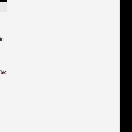
ần
Việc