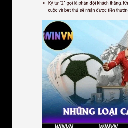
Ký tự “2” gọi là phản đội khách thắng. Kh
cuộc và bet thủ sẽ nhận được tiền thưởng