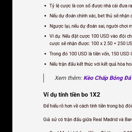
Tỷ lệ cược là con số được nhà cái đưa ra
Nếu dự đoán chính xác, bet thủ sẽ nhận 
Ngược lại, nếu dự đoán sai, người chơi m
Ví dụ: Nếu đặt cược 100 USD vào đội chủ 
cược sẽ nhận được: 100 x 2.50 = 250 U
Trong đó 100 USD là tiền vốn, 150 USD là
Nếu trận đấu kết thúc với kết quả hòa h
Xem thêm:
Kèo Chấp Bóng Đá 
Ví dụ tính tiền bo 1X2
Để hiểu rõ hơn về cách tính tiền trong bộ đô
Giả sử có trận đấu giữa Real Madrid và Barc