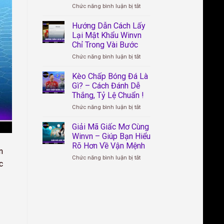
Chức năng bình luận bị tắt
ở
Lớn
Kèo
2025
Châu
Tại
Hướng Dẫn Cách Lấy
Âu
Winvn
Lại Mật Khẩu Winvn
Là
Đỉnh
Chỉ Trong Vài Bước
Gì?
Cao,
Chức năng bình luận bị tắt
ở
Cách
Hàng
Hướng
dự
Đầu
Dẫn
đoán
Kèo Chấp Bóng Đá Là
Cách
kèo
Gì? – Cách Đánh Dễ
Lấy
Tỷ
Thắng, Tỷ Lệ Chuẩn !
Lại
Lệ
Chức năng bình luận bị tắt
ở
Mật
Cược
Kèo
Khẩu
Chuẩn
Chấp
Winvn
Giải Mã Giấc Mơ Cùng
Bóng
Chỉ
Winvn – Giúp Bạn Hiểu
Đá
Trong
Rõ Hơn Về Vận Mệnh
Là
n
Vài
Chức năng bình luận bị tắt
ở
Gì?
Bước
c
Giải
–
Mã
Cách
Giấc
Đánh
Mơ
Dễ
Cùng
Thắng,
Winvn
Tỷ
–
Lệ