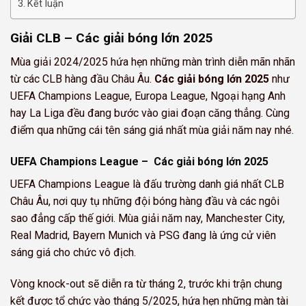
Kết luận
Giải CLB – Các giải bóng lớn 2025
Mùa giải 2024/2025 hứa hẹn những màn trình diễn mãn nhãn
từ các CLB hàng đầu Châu Âu.
Các giải bóng lớn 2025
như
UEFA Champions League, Europa League, Ngoại hạng Anh
hay La Liga đều đang bước vào giai đoạn căng thẳng. Cùng
điểm qua những cái tên sáng giá nhất mùa giải năm nay nhé.
UEFA Champions League – Các giải bóng lớn 2025
UEFA Champions League là đấu trường danh giá nhất CLB
Châu Âu, nơi quy tụ những đội bóng hàng đầu và các ngôi
sao đẳng cấp thế giới. Mùa giải năm nay, Manchester City,
Real Madrid, Bayern Munich và PSG đang là ứng cử viên
sáng giá cho chức vô địch.
Vòng knock-out sẽ diễn ra từ tháng 2, trước khi trận chung
kết được tổ chức vào tháng 5/2025, hứa hẹn những màn tài