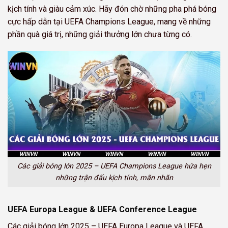
kịch tính và giàu cảm xúc. Hãy đón chờ những pha phá bóng
cực hấp dẫn tại UEFA Champions League, mang về những
phần quà giá trị, những giải thưởng lớn chưa từng có.
Các giải bóng lớn 2025 – UEFA Champions League hứa hẹn
những trận đấu kịch tính, mãn nhãn
UEFA Europa League & UEFA Conference League
Các giải bóng lớn 2025 – UEFA Europa League và UEFA