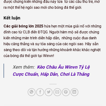
được chứng kiến ​​những đấu nảy lửa từ các cầu thủ trẻ, mở
ra một thế hệ ngôi sao mới cho bóng đá thế giới.
Kết luận
Các giải bóng lớn 2025
hứa hẹn một mùa giải nổ với những
đỉnh cao từ CLB đến ĐTQG. Người hâm mộ sẽ được chứng
kiến những màn trình diễn hấp dẫn, những cuộc đua danh
hiệu căng thẳng và sự tỏa sáng của các ngôi sao. Hãy sẵn
sàng theo dõi và tận hưởng những khoảnh khắc khắc nghiệt
của bóng đá thế giới tại Winvn!
Xem thêm:
Kèo Châu Âu Winvn Tỷ Lệ
Cược Chuẩn, Hấp Dẫn, Chơi Là Thắng