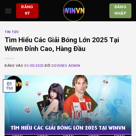
Bỏ
ĐĂNG
ĐĂNG
qua
KÝ
NHẬP
nội
dung
TIN TỨC
Tìm Hiểu Các Giải Bóng Lớn 2025 Tại
Winvn Đỉnh Cao, Hàng Đầu
ĐĂNG VÀO
01/03/2025
BỞI
DEV0SEO ADMIN
01
Th3