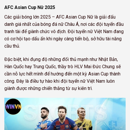
AFC Asian Cup Nữ 2025
Các giải bóng lớn 2025 – AFC Asian Cup Nữ là giải đấu
danh giá nhất của bóng đá nữ Châu Á, nơi các đội tuyển đầu
tranh tài để giành chức vô địch. Đội tuyển nữ Việt Nam đang
có cơ hội tạo dấu ấn khi ngày càng tiến bộ, sở hữu tài năng
cầu thủ.
Đặc biệt, khi đụng độ những đối thủ mạnh như Nhật Bản,
Hàn Quốc hay Trung Quốc, thầy trò HLV Mai Đức Chung sẽ
cần nỗ lực hết mình để hướng đến một kỳ Asian Cup thành
công. Đây là điều tự hào khi đội tuyển nữ Việt Nam luôn
giành được những chiến thắng từ sự kiên trì.