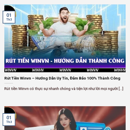
01
Th3
Rút Tiền Winvn – Hướng Dẫn Uy Tín, Đảm Bảo 100% Thành Công
Rút tiền Winvn có thực sự nhanh chóng và tiện lợi như lời mọi người [...]
01
Th3