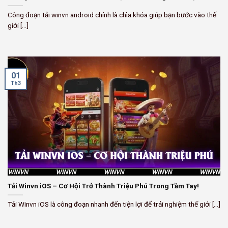
Công đoạn tải winvn android chính là chìa khóa giúp bạn bước vào thế
giới [...]
01
Th3
Tải Winvn iOS – Cơ Hội Trở Thành Triệu Phú Trong Tầm Tay!
Tải Winvn iOS là công đoạn nhanh đến tiện lợi để trải nghiệm thế giới [...]