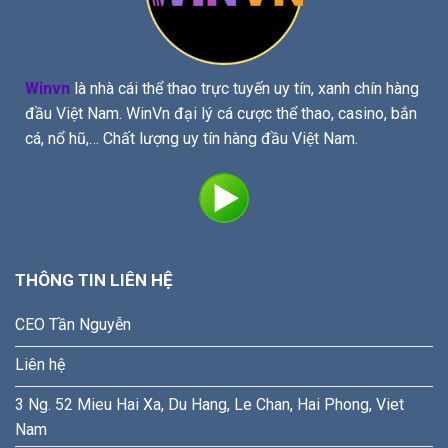
Vận
Mệnh
Winvn
là nhà cái thể thao trực tuyến uy tín, xanh chín hàng
đầu Việt Nam. WinVn đại lý cá cược thể thao, casino, bắn
cá, nổ hũ,… Chất lượng uy tín hàng đầu Việt Nam.
THÔNG TIN LIÊN HỆ
CEO Tần Nguyễn
Liên hệ
3 Ng. 52 Mieu Hai Xa, Du Hang, Le Chan, Hai Phong, Viet
Nam