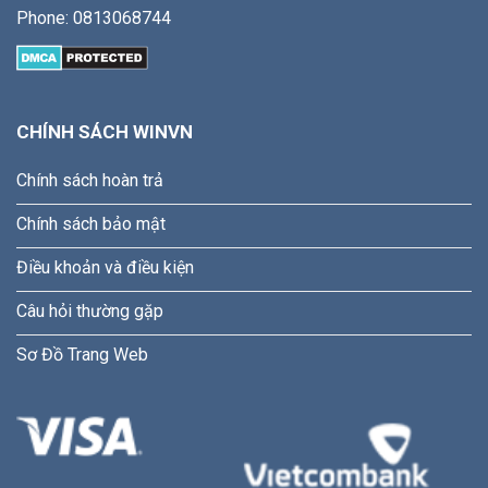
Phone: 0813068744
CHÍNH SÁCH WINVN
Chính sách hoàn trả
Chính sách bảo mật
Điều khoản và điều kiện
Câu hỏi thường gặp
Sơ Đồ Trang Web